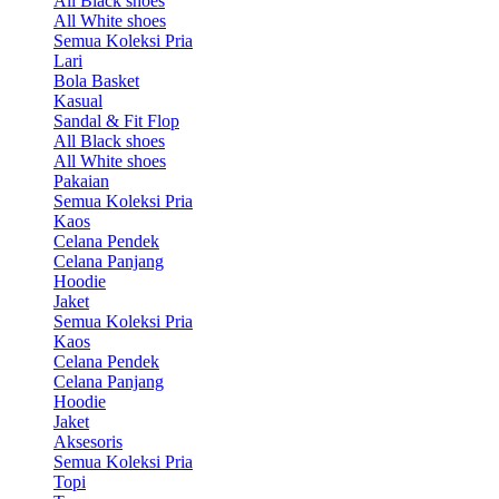
All Black shoes
All White shoes
Semua Koleksi Pria
Lari
Bola Basket
Kasual
Sandal & Fit Flop
All Black shoes
All White shoes
Pakaian
Semua Koleksi Pria
Kaos
Celana Pendek
Celana Panjang
Hoodie
Jaket
Semua Koleksi Pria
Kaos
Celana Pendek
Celana Panjang
Hoodie
Jaket
Aksesoris
Semua Koleksi Pria
Topi